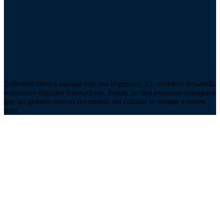
Zellerfeld fabrica zapatos con una impresora 3D. yes!devs desarrolla
soluciones digitales innovadoras. Juntas, las dos empresas consiguen
que las grandes marcas del mundo del calzado se sientan y tomen
nota.