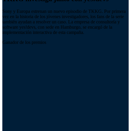
Sony y Europa estrenan un nuevo episodio de TKKG. Por primera
vez en la historia de los jóvenes investigadores, los fans de la serie
también ayudan a resolver un caso. La empresa de consultoría y
software yes!devs, con sede en Hamburgo, se encargó de la
implementación interactiva de esta campaña.
Ganador de los premios